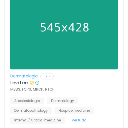
Dermatologia
+2
Levi Lee
MBBS, FCPS, MRCP, RTCF
Anestesiologia
Dermatology
Dermatopathology
Hospice medicine
Internal / Critical medicine
Ver tudo