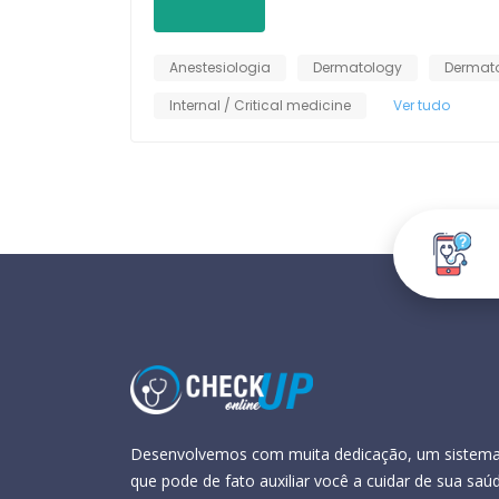
Anestesiologia
Dermatology
Dermat
Internal / Critical medicine
Ver tudo
Desenvolvemos com muita dedicação, um sistem
que pode de fato auxiliar você a cuidar de sua saú