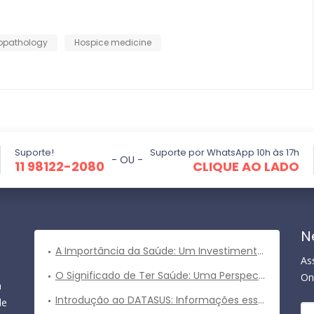
opathology
Hospice medicine
Suporte!
Suporte por WhatsApp 10h às 17h
- OU -
11 98122-2080
CLIQUE AO LADO
N
A Importância da Saúde: Um Investimento Valioso para uma Vida Plena
As
O Significado de Ter Saúde: Uma Perspectiva Abrangente
On
a
Introdução ao DATASUS: Informações essenciais sobre o sistema de informações em saúde do Brasil
de