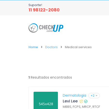
Suporte!
11 98122-2080
Home
Doctors
Medical services
1
Resultados encontrados
Dermatologia
+2
Levi Lee
MBBS, FCPS, MRCP, RTCF