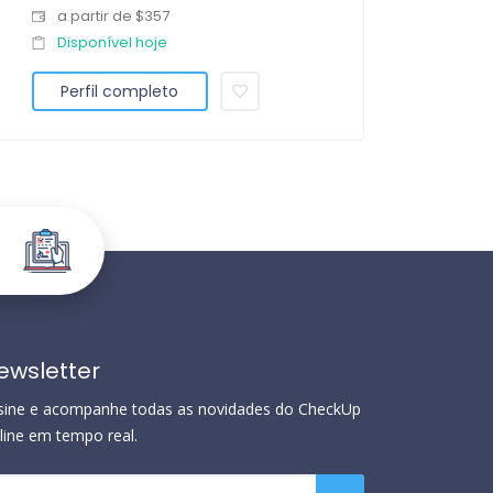
a partir de $357
Disponível hoje
Perfil completo
ewsletter
sine e acompanhe todas as novidades do CheckUp
line em tempo real.