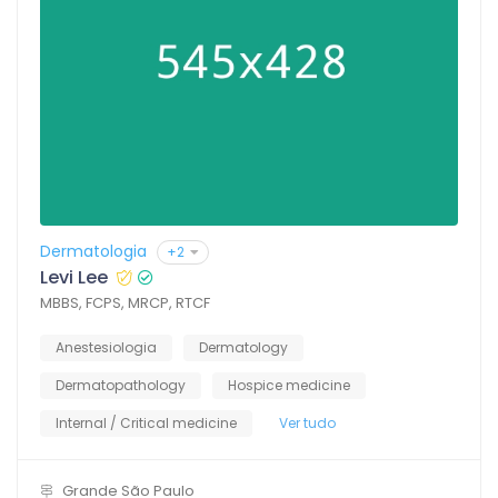
Dermatologia
+2
Levi Lee
MBBS, FCPS, MRCP, RTCF
Anestesiologia
Dermatology
Dermatopathology
Hospice medicine
Internal / Critical medicine
Ver tudo
Grande São Paulo