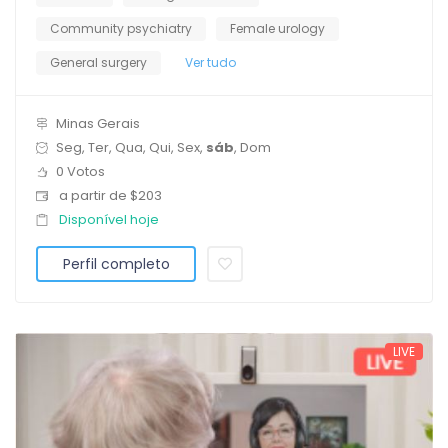
Community psychiatry
Female urology
General surgery
Ver tudo
Minas Gerais
Seg, Ter, Qua, Qui, Sex,
sáb
, Dom
0 Votos
a partir de $203
Disponível hoje
Perfil completo
LIVE