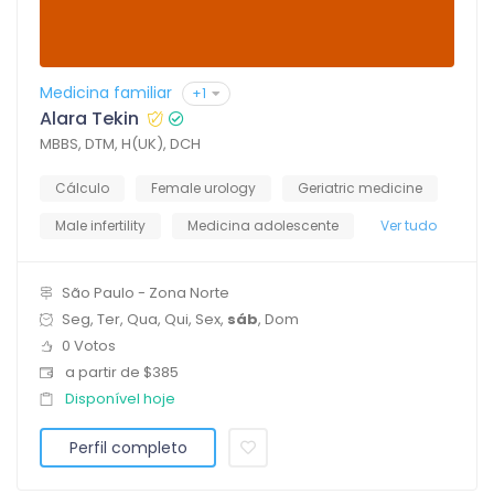
Medicina familiar
+1
Alara Tekin
MBBS, DTM, H(UK), DCH
Cálculo
Female urology
Geriatric medicine
Male infertility
Medicina adolescente
Ver tudo
São Paulo - Zona Norte
Seg, Ter, Qua, Qui, Sex,
sáb
, Dom
0 Votos
a partir de $385
Disponível hoje
Perfil completo