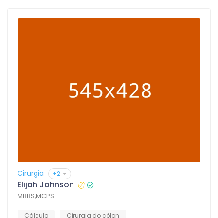
Cirurgia
+2
Elijah Johnson
MBBS,MCPS
Cálculo
Cirurgia do cólon