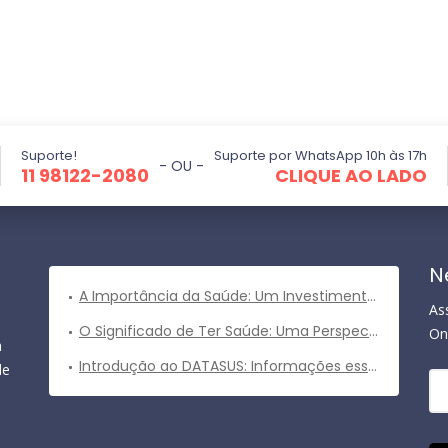
Suporte!
Suporte por WhatsApp 10h às 17h
- OU -
11 98122-2080
CLIQUE AO LADO
N
A Importância da Saúde: Um Investimento Valioso para uma Vida Plena
As
O Significado de Ter Saúde: Uma Perspectiva Abrangente
On
a
Introdução ao DATASUS: Informações essenciais sobre o sistema de informações em saúde do Brasil
de