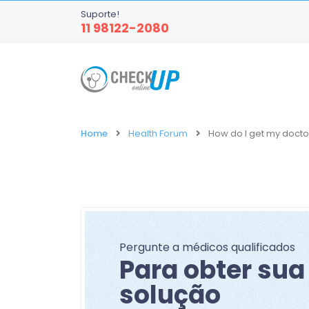
Suporte!
11 98122-2080
Home
Health Forum
How do I get my docto
Pergunte a médicos qualificados
Para obter sua
solução