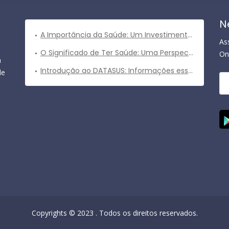
N
A Importância da Saúde: Um Investimento Valioso para uma Vida Plena
As
O Significado de Ter Saúde: Uma Perspectiva Abrangente
On
a
Introdução ao DATASUS: Informações essenciais sobre o sistema de informações em saúde do Brasil
de
Copyrights © 2023 . Todos os direitos reservados.